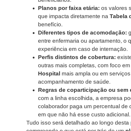
Planos por faixa etária:
os valores 
que impacta diretamente na
Tabela 
benefício.
Diferentes tipos de acomodação:
g
entre enfermaria ou apartamento, o q
experiência em caso de internação.
Perfis distintos de cobertura:
exist
outras mais completas, com foco e
Hospital
mais ampla ou em serviços 
acompanhamento de saúde.
Regras de coparticipação ou sem 
com a linha escolhida, a empresa po
colaborador paga um percentual de 
em que não há esse custo adicional.
Tudo isso será detalhado ao longo desta
compreenda o que está por trás de um
p