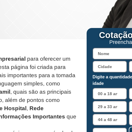
Cotação
Preencha
presarial
para oferecer um
ta página foi criada para
ais importantes para a tomada
Digite a quantidade
linguagem simples, como
idade
amil
, quais são as principais
ão, além de pontos como
e Hospital
,
Rede
Informações Importantes
que