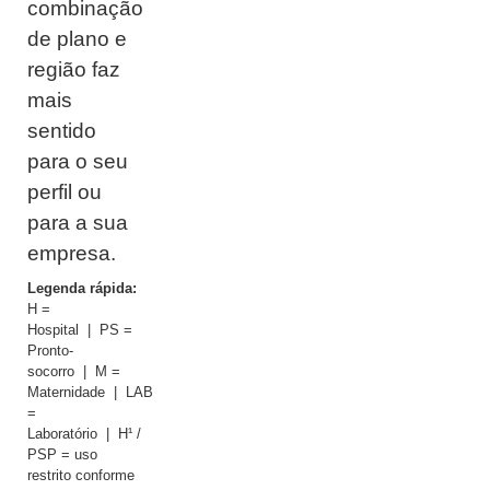
combinação
de plano e
região faz
mais
sentido
para o seu
perfil ou
para a sua
empresa.
Legenda rápida:
H =
Hospital | PS =
Pronto-
socorro | M =
Maternidade | LAB
=
Laboratório | H¹ /
PSP = uso
restrito conforme