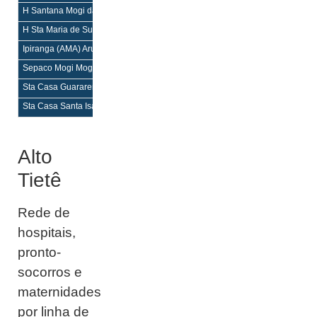
H Santana Mogi das Cruzes
H,PS
H,PS
H Sta Maria de Suzano Suzano
H,M,PS
H,M,PS
Ipiranga (AMA) Arujá
H,M,PS
H,M,PS
Sepaco Mogi Mogi das Cruzes
H,PS
H,PS
Sta Casa Guararema
H,PS
H,PS
Sta Casa Santa Isabel
H,M,PS
H,M,PS
Alto
Tietê
Rede de
hospitais,
pronto-
socorros e
maternidades
por linha de