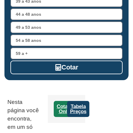
Cotar
Nesta
Cotação
Tabela
página você
Online
Preços
encontra,
em um só