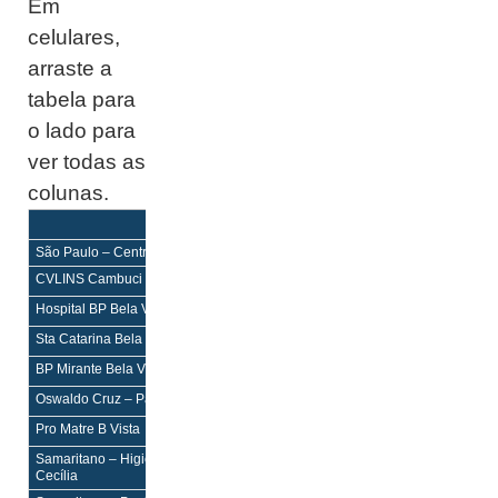
Em
celulares,
arraste a
tabela para
o lado para
ver todas as
colunas.
Equilíbrio
Equilíbrio Mais
Enf
Enf
São Paulo – Centro
CVLINS Cambuci
H,PS
H,PS
Hospital BP Bela Vista
H,PS
H,PS
Sta Catarina Bela Vista
–
–
BP Mirante Bela Vista
–
–
Oswaldo Cruz – Paulista Bela Vista
–
–
Pro Matre B Vista
–
–
Samaritano – Higienópolis Santa
–
–
Cecília