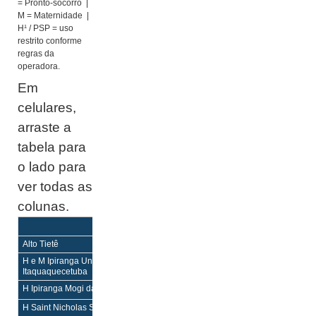
= Pronto-socorro |
M = Maternidade |
H¹ / PSP = uso
restrito conforme
regras da
operadora.
Em
celulares,
arraste a
tabela para
o lado para
ver todas as
colunas.
Equilíbrio
Equilíbrio Mais
Enf
Enf
Alto Tietê
H e M Ipiranga Unid Avançada Itaquá
PS,PSP
PS,PSP
Itaquaquecetuba
H Ipiranga Mogi das Cruzes
H,PS
H,PS
H Saint Nicholas Suzano
H,PS
H,PS