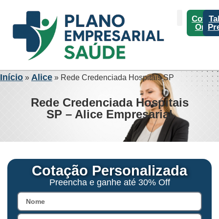
Cotaç
Ta
Onlin
Pr
Início
Alice
»
»
Rede Credenciada Hospitais SP
Rede Credenciada Hospitais
SP – Alice Empresarial
Cotação Personalizada
Preencha e ganhe até 30% Off