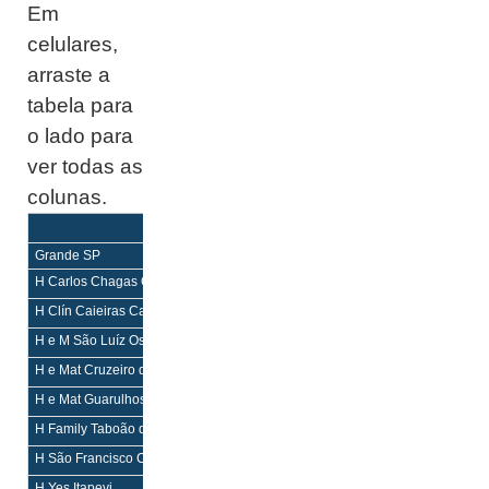
Em
celulares,
arraste a
tabela para
o lado para
ver todas as
colunas.
Equilíbrio
Equilíbrio Mais
Enf
Enf
Grande SP
H Carlos Chagas Guarulhos
H,M,PS
H,M,PS
H Clín Caieiras Caieiras
H,PS
H,PS
H e M São Luíz Osasco
H,M,PS
H,M,PS
H e Mat Cruzeiro do Sul Osasco
H,M,PS
H,M,PS
H e Mat Guarulhos Guarulhos
H,M,PS
H,M,PS
H Family Taboão da Serra
H,M,PS
H,M,PS
H São Francisco Cotia
H,M,PS
H,M,PS
H Yes Itapevi