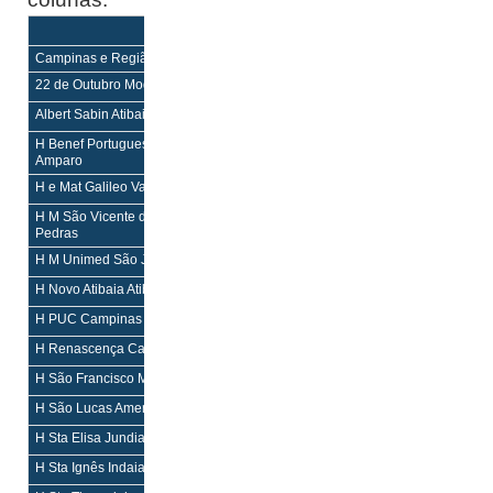
Equilíbrio
Equilíbrio Mais
Enf
Enf
Campinas e Região
22 de Outubro Mogi Mirim
H,PS
H,PS
Albert Sabin Atibaia
H,M,PS
H,M,PS
H Benef Portuguesa de Amparo
H
H
Amparo
H e Mat Galileo Valinhos
H,M,PS
H,M,PS
H M São Vicente de Paulo Rio das
H,M,PS
H,M,PS
Pedras
H M Unimed São João da Boa Vista
H,M,PS
H,M,PS
H Novo Atibaia Atibaia
H,M,PS
H,M,PS
H PUC Campinas
H,M,PS
H,M,PS
H Renascença Campinas Campinas
H,M,PS
H,M,PS
H São Francisco Mogi Guaçu
H,M,PS
H,M,PS
H São Lucas Americana
H,PS
H,PS
H Sta Elisa Jundiaí
H,M,PS
H,M,PS
H Sta Ignês Indaiatuba
H,M,PS
H,M,PS