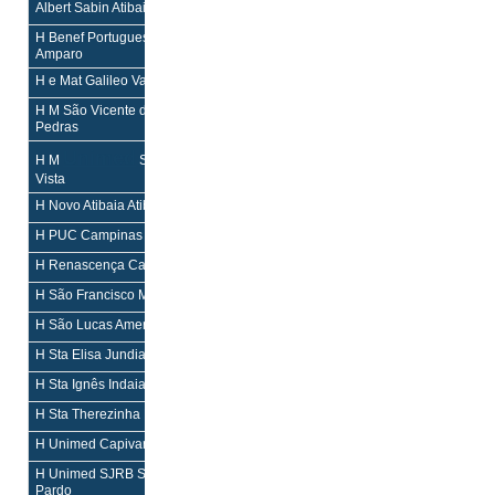
Albert Sabin Atibaia
H,M,PS
H,M,PS
H Benef Portuguesa de Amparo
H
H
Amparo
H e Mat Galileo Valinhos
H,M,PS
H,M,PS
H M São Vicente de Paulo Rio das
H,M,PS
H,M,PS
Pedras
Unimed
H,M,PS
H,M,PS
H M
São João da Boa
Vista
H Novo Atibaia Atibaia
H,M,PS
H,M,PS
H PUC Campinas
H,M,PS
H,M,PS
H Renascença Campinas Campinas
H,M,PS
H,M,PS
H São Francisco Mogi Guaçu
H,M,PS
H,M,PS
H São Lucas Americana
H,PS
H,PS
H Sta Elisa Jundiaí
H,M,PS
H,M,PS
H Sta Ignês Indaiatuba
H,M,PS
H,M,PS
H Sta Therezinha Brotas
H,PS
H,PS
H Unimed Capivari
H,M,PS
H,M,PS
H Unimed SJRB São José do Rio
H,PS
H,PS
Pardo