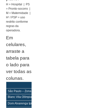
H = Hospital | PS
= Pronto-socorro |
M = Maternidade |
H¹ / PSP = uso
restrito conforme
regras da
operadora.
Em
celulares,
arraste a
tabela para
o lado para
ver todas as
colunas.
Equilíbrio
Equilíbrio Mais
Enf
Enf
São Paulo – Zona Sul
Blanc Vila Olímpia
H¹
H¹
Dom Alvarenga Ipiranga
H,PS
H,PS