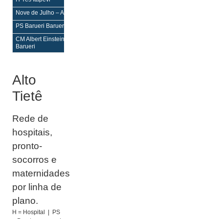
H,PS
H,PS
Nove de Julho – Alphaville Barueri
H,PS,PSP
H,PS,PSP
PS Barueri Barueri
PS,PSP
PS,PSP
CM Albert Einstein – Alphaville
–
–
Barueri
Alto
Tietê
Rede de
hospitais,
pronto-
socorros e
maternidades
por linha de
plano.
H = Hospital | PS