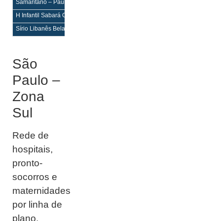
Samaritano – Paulista Bela Vista
–
–
H Infantil Sabará Consolação
–
–
Sírio Libanês Bela Vista
–
–
São
Paulo –
Zona
Sul
Rede de
hospitais,
pronto-
socorros e
maternidades
por linha de
plano.