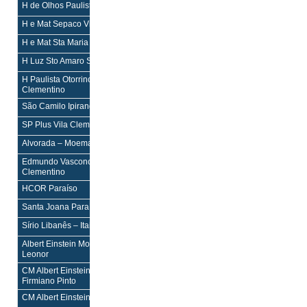
H de Olhos Paulista Paraíso
H¹,PS
H¹,PS
H e Mat Sepaco Vila Mariana
H¹,M,PS
H¹,M,PS
H e Mat Sta Maria Paraíso
H¹,M,PS
H¹,M,PS
H Luz Sto Amaro Santo Amaro
PS,PSP
PS,PSP
H Paulista Otorrinolaringologia Vila
H¹
H¹
Clementino
São Camilo Ipiranga Vila Monumento
H,PS
H,PS
SP Plus Vila Clementino
H¹
H¹
Alvorada – Moema Indianópolis
–
–
Edmundo Vasconcelos Vila
–
–
Clementino
HCOR Paraíso
–
–
Santa Joana Paraíso
–
–
Sírio Libanês – Itaim Itaim Bibi
–
–
Albert Einstein Morumbi Jardim
–
–
Leonor
CM Albert Einstein – C. Klabin Vila
–
–
Firmiano Pinto
CM Albert Einstein Ibirapuera
–
–