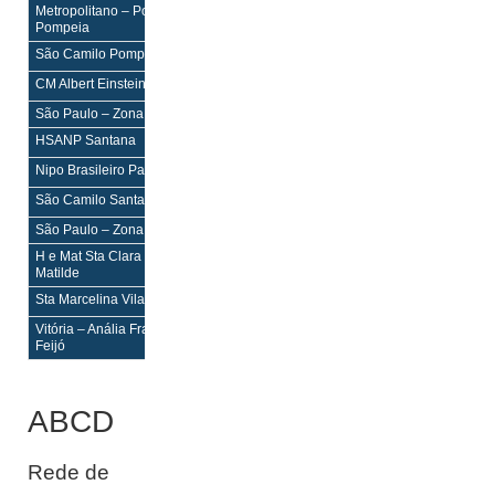
Metropolitano – Pompéia Vila
H,M,PS
H,M,PS
Pompeia
São Camilo Pompéia Vila Pompéia
–
–
CM Albert Einstein Perdizes
–
–
São Paulo – Zona Norte
HSANP Santana
H,M,PS
H,M,PS
Nipo Brasileiro Parque Novo Mundo
H,M,PS
H,M,PS
São Camilo Santana Santana
H,PS
H,PS
São Paulo – Zona Leste
H e Mat Sta Clara Vila Matilde Vila
H,PS
H,PS
Matilde
Sta Marcelina Vila Carmosina
H,PS
H,PS
Vitória – Anália Franco Vila Regente
H,M,PS
H,M,PS
Feijó
ABCD
Rede de