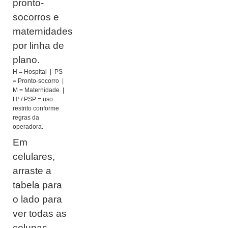
pronto-
socorros e
maternidades
por linha de
plano.
H = Hospital | PS
= Pronto-socorro |
M = Maternidade |
H¹ / PSP = uso
restrito conforme
regras da
operadora.
Em
celulares,
arraste a
tabela para
o lado para
ver todas as
colunas.