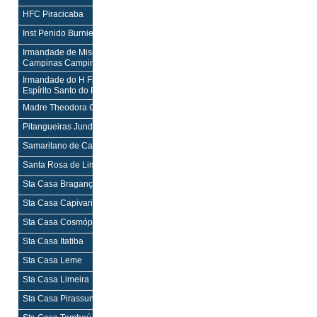
HFC Piracicaba
H,PS
H,PS
Inst Penido Burnier Campinas
H¹,PS
H¹,PS
Irmandade de Misericórdia de
H,PS
H,PS
Campinas Campinas
Irmandade do H Francisco Rosa
H,M,PS
H,M,PS
Espírito Santo do Pinhal
Madre Theodora Campinas
H,M,PS
H,M,PS
Pitangueiras Jundiaí
H,M,PS
H,M,PS
Samaritano de Campinas Campinas
H,M,PS
H,M,PS
Santa Rosa de Lima Serra Negra
H,PS
H,PS
Sta Casa Bragança Paulista
H,M,PS
H,M,PS
Sta Casa Capivari
H,PS
H,PS
Sta Casa Cosmópolis
H,M,PS
H,M,PS
Sta Casa Itatiba
H,M,PS
H,M,PS
Sta Casa Leme
H,M,PS
H,M,PS
Sta Casa Limeira
H,M,PS
H,M,PS
Sta Casa Pirassununga
H,PS
H,PS