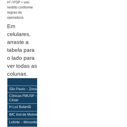
H¹ / PSP = uso
restrito conforme
regras da
operadora.
Em
celulares,
arraste a
tabela para
o lado para
ver todas as
colunas.
Equilíbrio
Equilíbrio Mais
Enf
Enf
São Paulo – Zona Oeste
Clínicas FMUSP – Incor Cerqueira
H¹,PS
H¹,PS
César
H Luz Butantã
PS,PSP
PS,PSP
IMC Inst de Molestias Lapa
H¹,PSP
H¹,PSP
Leforte – Morumbi Vila Progredior
H,PS
H,PS