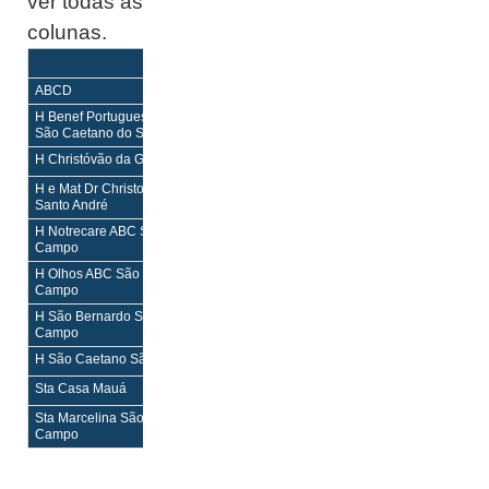
ver todas as
colunas.
Equilíbrio
Equilíbrio Mais
Enf
Enf
ABCD
H Benef Portuguesa São Caetano
H,M,PS
H,M,PS
São Caetano do Sul
H Christóvão da Gama Diadema
H,PS
H,PS
H e Mat Dr Christovão da Gama
H,M,PS
H,M,PS
Santo André
H Notrecare ABC São Bernardo do
H,M,PS
H,M,PS
Campo
H Olhos ABC São Bernardo do
H¹,PS
H¹,PS
Campo
H São Bernardo São Bernardo do
H,PS
H,PS
Campo
H São Caetano São Caetano do Sul
H,PS
H,PS
Sta Casa Mauá
H,M,PS
H,M,PS
Sta Marcelina São Bernardo do
H,PS
H,PS
Campo