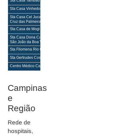
Sta Casa Tambaú
H,PS
H,PS
Sta Casa Vinhedo
H,PS
H,PS
Sta Casa Cel Juca Ferreira Santa
H,PS
H,PS
Cruz das Palmeiras
Sta Casa de Mogi Guaçu Mogi Guaçu
H,M,PS
H,M,PS
Sta Casa Dona Carolina Malheiros
H,PS
H,PS
São João da Boa Vista
Sta Filomena Rio Claro
H,M,PS
H,M,PS
Sta Gertrudes Cosmópolis
H,M,PS
H,M,PS
Centro Médico Campinas Campinas
–
–
Campinas
e
Região
Rede de
hospitais,