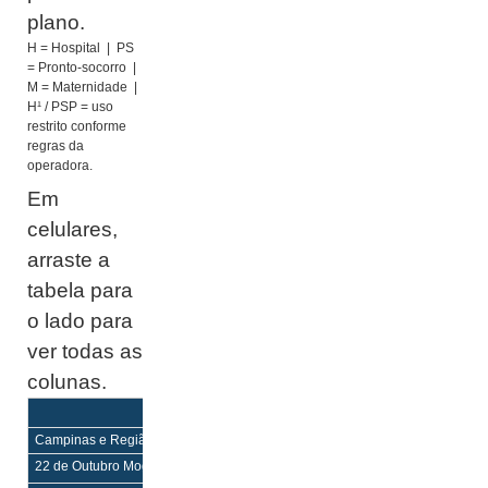
plano.
H = Hospital | PS
= Pronto-socorro |
M = Maternidade |
H¹ / PSP = uso
restrito conforme
regras da
operadora.
Em
celulares,
arraste a
tabela para
o lado para
ver todas as
colunas.
Equilíbrio
Equilíbrio Mais
Enf
Enf
Campinas e Região
22 de Outubro Mogi Mirim
H,PS
H,PS