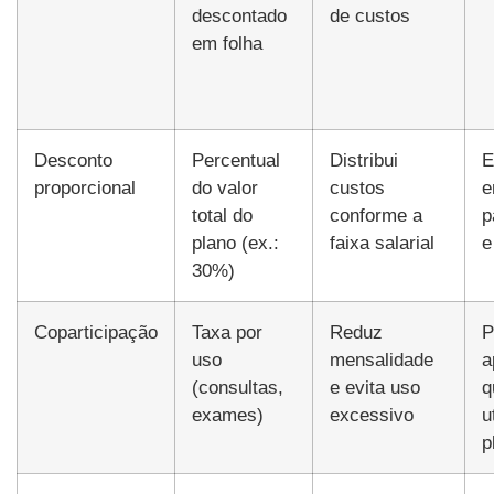
descontado
de custos
em folha
Desconto
Percentual
Distribui
E
proporcional
do valor
custos
e
total do
conforme a
p
plano (ex.:
faixa salarial
e
30%)
Coparticipação
Taxa por
Reduz
P
uso
mensalidade
a
(consultas,
e evita uso
q
exames)
excessivo
u
p